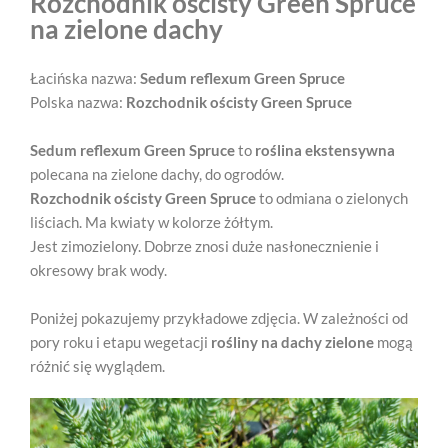
Rozchodnik ościsty Green Spruce
na zielone dachy
Łacińska nazwa:
Sedum reflexum Green Spruce
Polska nazwa:
Rozchodnik ościsty Green Spruce
Sedum reflexum Green Spruce
to
roślina ekstensywna
polecana na zielone dachy, do ogrodów.
Rozchodnik ościsty Green Spruce
to odmiana o zielonych
liściach. Ma kwiaty w kolorze żółtym.
Jest zimozielony. Dobrze znosi duże nasłonecznienie i
okresowy brak wody.
Poniżej pokazujemy przykładowe zdjęcia. W zależności od
pory roku i etapu wegetacji
rośliny na dachy zielone
mogą
różnić się wyglądem.