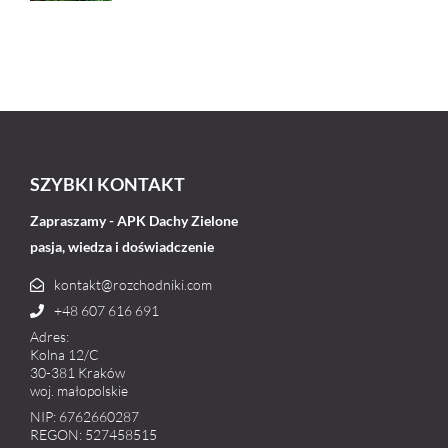
SZYBKI KONTAKT
Zapraszamy - APK Dachy Zielone
pasja, wiedza i doświadczenie
kontakt@rozchodniki.com
+48 607 616 691
Adres:
Kolna 12/C
30-381 Kraków
woj. małopolskie
NIP: 6762660287
REGON: 527458515