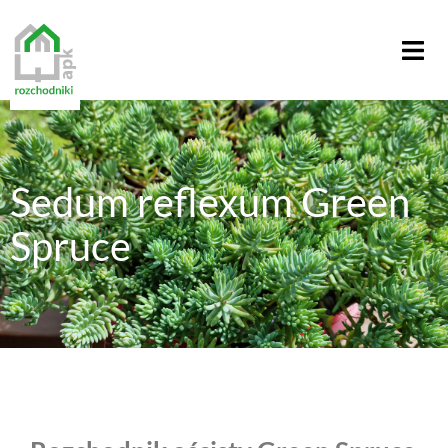
Sedum reflexum Green
Spruce